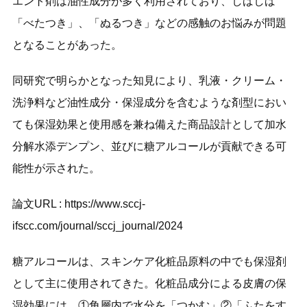
エント剤は油性成分が多く利用されており、しばしば
「べたつき」、「ぬるつき」などの感触のお悩みが問題
となることがあった。
同研究で明らかとなった知見により、乳液・クリーム・
洗浄料など油性成分・保湿成分を含むような剤型におい
ても保湿効果と使用感を兼ね備えた商品設計として加水
分解水添デンプン、並びに糖アルコールが貢献できる可
能性が示された。
論文URL :
https://www.sccj-
ifscc.com/journal/sccj_journal/2024
糖アルコールは、スキンケア化粧品原料の中でも保湿剤
として主に使用されてきた。化粧品成分による皮膚の保
湿効果には、①角層内で水分を「つかむ」②「ふたをす