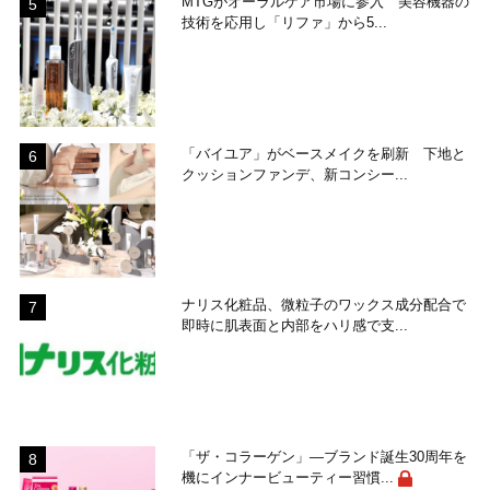
MTGがオーラルケア市場に参入 美容機器の
技術を応用し「リファ」から5...
「バイユア」がベースメイクを刷新 下地と
クッションファンデ、新コンシー...
ナリス化粧品、微粒子のワックス成分配合で
即時に肌表面と内部をハリ感で支...
「ザ・コラーゲン」―ブランド誕生30周年を
機にインナービューティー習慣...