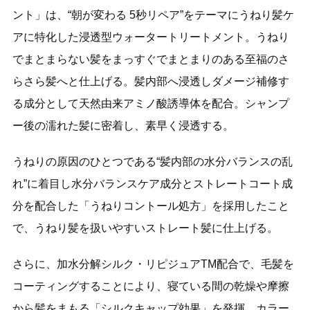
ント」は、“朝が変わる 5秒リペア”をテーマにうねり髪ケ
アに特化した浸透型ウォータートリートメント。うねり
でまとまらない髪をまっすぐでまとまりのある至福のさ
らさら髪へと仕上げる。髪内部へ浸透しダメージ補修す
る成分として天然由来アミノ酸誘導体を配合。シャンプ
ー後の濡れた髪に密着し、素早く浸透する。
うねりの原因のひとつである“髪内部の水分バランスの乱
れ”に着目し水分バランスケア成分とストレートコート成
分を配合した「うねりコントール処方」を採用したこと
で、うねり髪を扱いやすいストレート髪に仕上げる。
さらに、加水分解シルク・リピジュアTM配合で、毛髪を
コーティングすることにより、寝ている間の乾燥や摩擦
から髪をまもる「シルクキャップ効果」を発揮。カラー