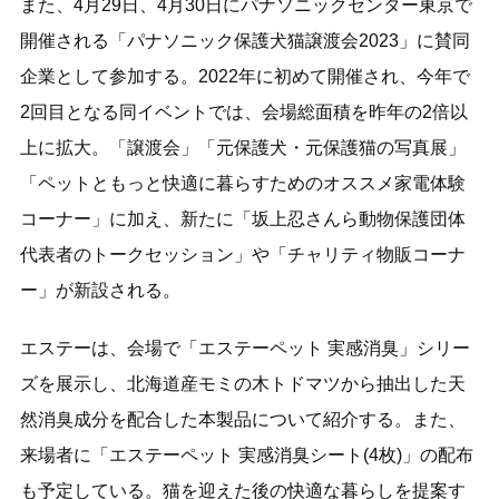
また、4月29日、4月30日にパナソニックセンター東京で
開催される「パナソニック保護犬猫譲渡会2023」に賛同
企業として参加する。2022年に初めて開催され、今年で
2回目となる同イベントでは、会場総面積を昨年の2倍以
上に拡大。「譲渡会」「元保護犬・元保護猫の写真展」
「ペットともっと快適に暮らすためのオススメ家電体験
コーナー」に加え、新たに「坂上忍さんら動物保護団体
代表者のトークセッション」や「チャリティ物販コーナ
ー」が新設される。
エステーは、会場で「エステーペット 実感消臭」シリー
ズを展示し、北海道産モミの木トドマツから抽出した天
然消臭成分を配合した本製品について紹介する。また、
来場者に「エステーペット 実感消臭シート(4枚)」の配布
も予定している。猫を迎えた後の快適な暮らしを提案す