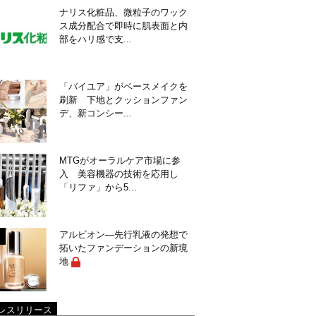
ナリス化粧品、微粒子のワック
ス成分配合で即時に肌表面と内
部をハリ感で支...
「バイユア」がベースメイクを
刷新 下地とクッションファン
デ、新コンシー...
MTGがオーラルケア市場に参
入 美容機器の技術を応用し
「リファ」から5...
アルビオン―先行乳液の発想で
拓いたファンデーションの新境
地
レスリリース