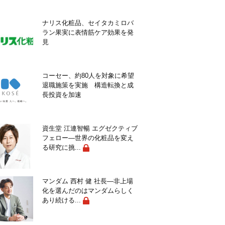
ナリス化粧品、セイタカミロバ
ラン果実に表情筋ケア効果を発
見
コーセー、約80人を対象に希望
退職施策を実施 構造転換と成
長投資を加速
資生堂 江連智暢 エグゼクティブ
フェロー―世界の化粧品を変え
る研究に挑...
マンダム 西村 健 社長―非上場
化を選んだのはマンダムらしく
あり続ける...