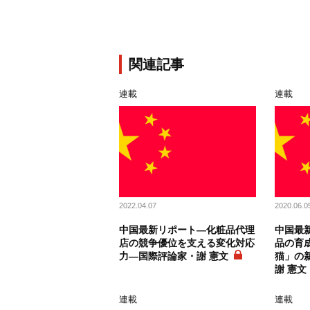
関連記事
連載
連載
2022.04.07
2020.06.0
中国最新リポート―化粧品代理
中国最新
店の競争優位を支える変化対応
品の育
力―国際評論家・謝 憲文
猫」の新
謝 憲文
連載
連載