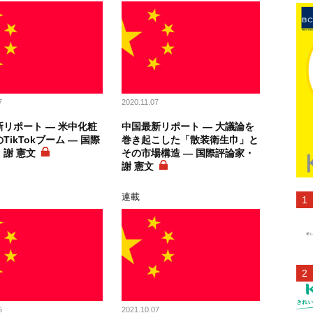
7
2020.11.07
リポート ― 米中化粧
中国最新リポート ― 大議論を
TikTokブーム ― 国際
巻き起こした「散装衛生巾」と
謝 憲文
その市場構造 ― 国際評論家・
謝 憲文
連載
5
2021.10.07