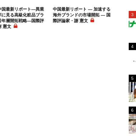
中国最新リポート―異業
中国最新リポート ― 加速する
ボに見る高級化粧品ブラ
海外ブランドの市場開拓 ― 国
若年層開拓戦略―国際評
際評論家・謝 憲文
 憲文