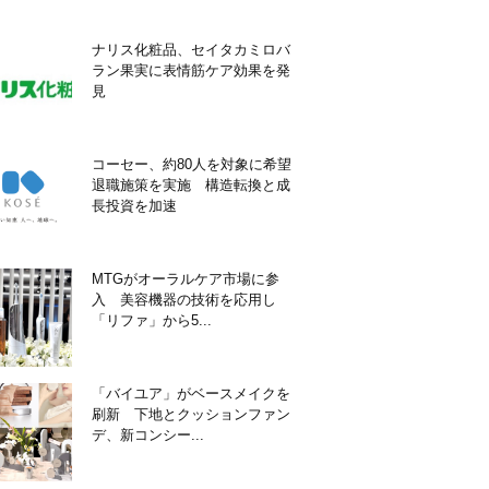
ナリス化粧品、セイタカミロバ
ラン果実に表情筋ケア効果を発
見
コーセー、約80人を対象に希望
退職施策を実施 構造転換と成
長投資を加速
MTGがオーラルケア市場に参
入 美容機器の技術を応用し
「リファ」から5...
「バイユア」がベースメイクを
刷新 下地とクッションファン
デ、新コンシー...