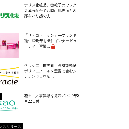
ナリス化粧品、微粒子のワック
ス成分配合で即時に肌表面と内
部をハリ感で支...
「ザ・コラーゲン」―ブランド
誕生30周年を機にインナービュ
ーティー習慣...
クラシエ、世界初、高機能植物
ポリフェノールを豊富に含むシ
ナレンギョウ葉...
花王―人事異動を発表／2024年3
月22日付
レスリリース