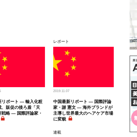
レポート
5
2019.11.07
リポート ― 輸入化粧
中国最新リポート ― 国際評論
成、販促の後ろ盾「天
家・謝 憲文 ― 海外ブランドが
戦略 ― 国際評論家・
主導し世界最大のヘアケア市場
に変貌
連載