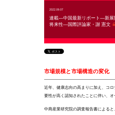
2022.09.07
連載―中国最新リポート―新展
将来性―国際評論家・謝 憲文
市場規模と市場構造の変化
近年、健康志向の高まりに加え、コロ
要性が高く認知されたことに伴い、オ
中商産業研究院の調査報告書によると