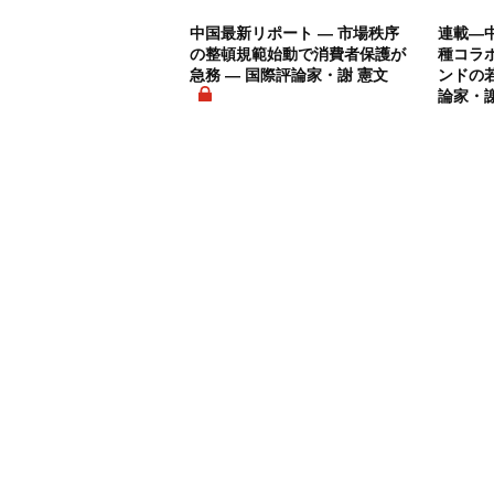
中国最新リポート ― 市場秩序
連載―
の整頓規範始動で消費者保護が
種コラ
急務 ― 国際評論家・謝 憲文
ンドの
論家・謝