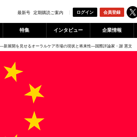
ログイン
会員登録
最新号
定期購読ご案内
特集
インタビュー
企業情報
―新展開を見せるオーラルケア市場の現状と将来性―国際評論家・謝 憲文