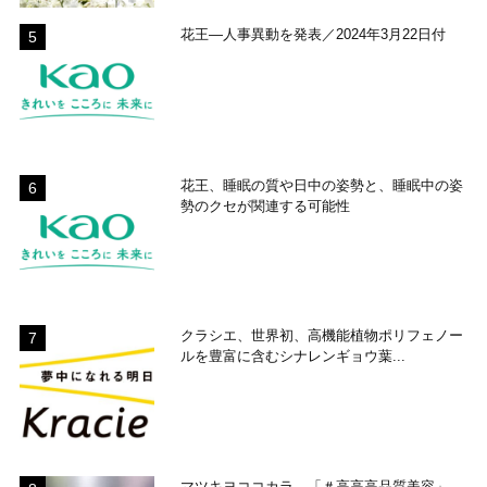
花王―人事異動を発表／2024年3月22日付
花王、睡眠の質や日中の姿勢と、睡眠中の姿
勢のクセが関連する可能性
クラシエ、世界初、高機能植物ポリフェノー
ルを豊富に含むシナレンギョウ葉...
マツキヨココカラ、「＃高高高品質美容」