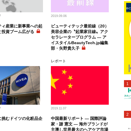
7
2019.09.06
ティ産業に新事業への起
ビューティテック最前線（20）
と投資ブーム広がる
美容企業の〝起業家目線〟アク
セラレータープログラム ― ア
イスタイルBeautyTech.jp編集
部・矢野貴久子
レポート
7
2019.11.07
に挑むドイツの化粧品企
中国最新リポート ― 国際評論
家・謝 憲文 ― 海外ブランドが
主導し世界最大のヘアケア市場