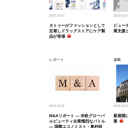
2020.10.07
2019.02.0
タトゥーがファッションとして
ビュー
定着しドラッグストアにケア製
業支援
品が登場
レポート
連載
2019.10.07
2019.10.0
M&Aリポート ― 米欧グローバ
新展開
ルビューティ企業熾烈なバトル
業
― 国際エコノミスト・奥村皓