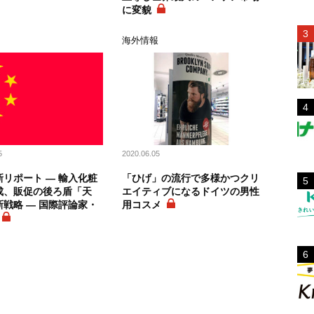
に変貌
海外情報
5
2020.06.05
リポート ― 輸入化粧
「ひげ」の流行で多様かつクリ
成、販促の後ろ盾「天
エイティブになるドイツの男性
戦略 ― 国際評論家・
用コスメ