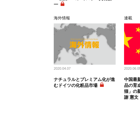
一
海外情報
連載
2020.04.07
2020.06.0
ナチュラルとプレミアム化が進
中国最新
むドイツの化粧品市場
品の育
猫」の新
謝 憲文