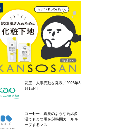
花王―人事異動を発表／2026年8
月1日付
コーセー、真夏のような高温多
湿でもまつ毛を24時間カールキ
ープするマス...