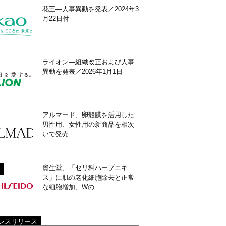
花王―人事異動を発表／2024年3
月22日付
ライオン―組織改正および人事
異動を発表／2026年1月1日
アルマード、卵殻膜を活用した
男性用、女性用の新商品を相次
いで発売
資生堂、「セリ科ハーブエキ
ス」に肌の老化細胞除去と正常
な細胞増加、Wの...
レスリリース