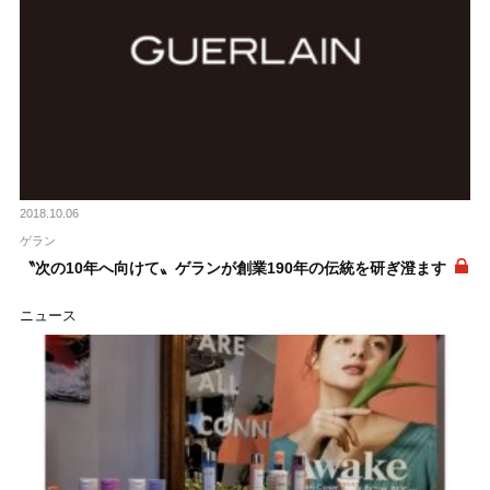
2018.10.06
ゲラン
〝次の10年へ向けて〟ゲランが創業190年の伝統を研ぎ澄ます
ニュース