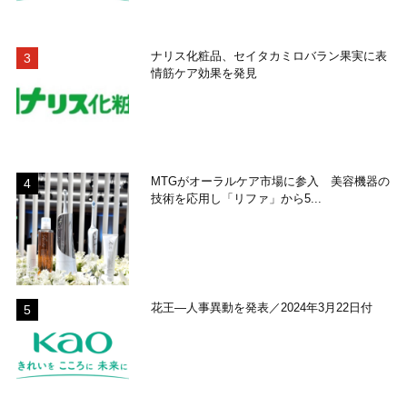
ナリス化粧品、セイタカミロバラン果実に表
情筋ケア効果を発見
MTGがオーラルケア市場に参入 美容機器の
技術を応用し「リファ」から5...
花王―人事異動を発表／2024年3月22日付