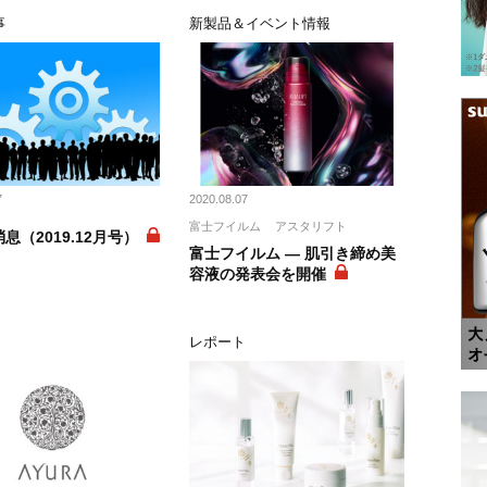
事
新製品＆イベント情報
7
2020.08.07
富士フイルム
アスタリフト
息（2019.12月号）
富士フイルム ― 肌引き締め美
容液の発表会を開催
ス
レポート