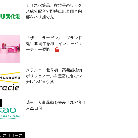
ナリス化粧品、微粒子のワック
ス成分配合で即時に肌表面と内
部をハリ感で支...
「ザ・コラーゲン」―ブランド
誕生30周年を機にインナービュ
ーティー習慣...
クラシエ、世界初、高機能植物
ポリフェノールを豊富に含むシ
ナレンギョウ葉...
花王―人事異動を発表／2024年3
月22日付
レスリリース