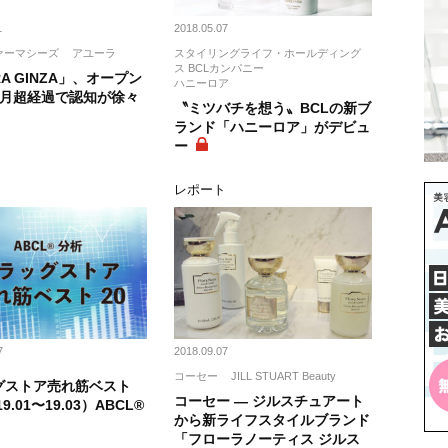
1
2018.05.07
ァーマシーズ
アユーラ
スタイリングライフ・ホールディング
ス BCLカンパニー
RA GINZA」、オープン
ハニーロア
カ月超経過で認知が徐々
〝ミツバチを想う〟BCLの新ブ
ランド「ハニーロア」がデビュ
ー
レポート
7
2018.09.07
コーセー
JILL STUART Beauty
グストア売れ筋ベスト
コーセー ― ジルスチュアート
19.01〜19.03）ABCL®
から新ライフスタイルブランド
「フローラノーティス ジルス