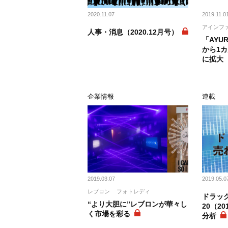
2020.11.07
2019.11.0
アインフ
人事・消息（2020.12月号）
「AYU
から1
に拡大
企業情報
連載
2019.03.07
2019.05.0
レブロン
フォトレディ
ドラッ
“より大胆に”レブロンが華々し
20（20
く市場を彩る
分析