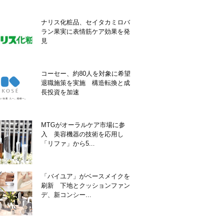
ナリス化粧品、セイタカミロバ
ラン果実に表情筋ケア効果を発
見
コーセー、約80人を対象に希望
退職施策を実施 構造転換と成
長投資を加速
MTGがオーラルケア市場に参
入 美容機器の技術を応用し
「リファ」から5...
「バイユア」がベースメイクを
刷新 下地とクッションファン
デ、新コンシー...