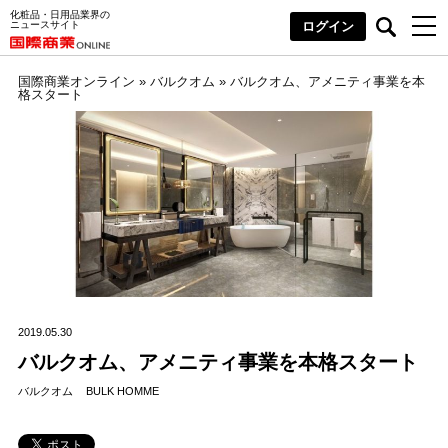
化粧品・日用品業界の
ニュースサイト
ログイン
国際商業オンライン
»
バルクオム
»
バルクオム、アメニティ事業を本
格スタート
2019.05.30
バルクオム、アメニティ事業を本格スタート
バルクオム
BULK HOMME