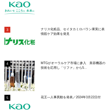
ナリス化粧品、セイタカミロバラン果実に表
情筋ケア効果を発見
MTGがオーラルケア市場に参入 美容機器の
技術を応用し「リファ」から5...
花王―人事異動を発表／2024年3月22日付