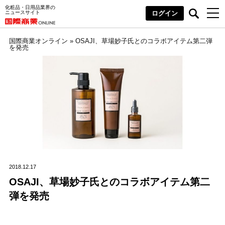
化粧品・日用品業界の
ニュースサイト
ログイン
国際商業オンライン
»
OSAJI、草場妙子氏とのコラボアイテム第二弾
を発売
2018.12.17
OSAJI、草場妙子氏とのコラボアイテム第二
弾を発売