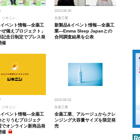
1
2023.08.30
ジキニン
全薬工業
&イベント情報―全薬工
新製品&イベント情報―全薬工
かぜ備えプロジェクト」
業―Emma Sleep Japanとの
新記念日制定でプレス発
合同調査結果を公表
開催
7
2019.09.02
ジキニン
全薬工業
&イベント情報―全薬工
全薬工業、アルージュからクレ
ゆとりうむプロジェク
ンジング大容量サイズを限定発
盟でオンライン新商品発
売
開催