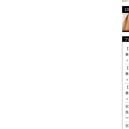
プ
【
兼
ィ
【
兼
ィ
【
兼
ィ
宮
美
ー
宮