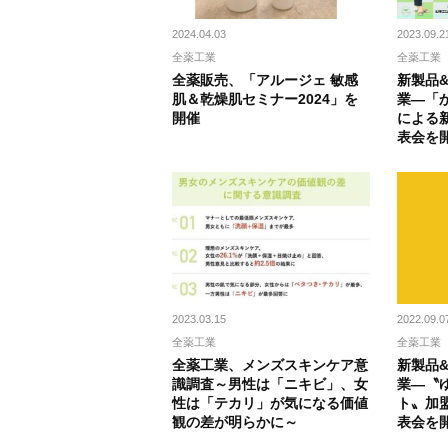
2024.04.03
2023.09.2
全薬工業
全薬工業
全薬販売、「アルージェ 敏感
新製品
肌＆乾燥肌セミナー2024」を
業―「
開催
による
表会を
2023.03.15
2022.09.0
全薬工業
全薬工業
全薬工業、メンズスキンケア意
新製品
識調査～男性は「ニキビ」、女
業―〝
性は「テカリ」が気になる価値
ト〟加
観の差が明らかに～
表会を