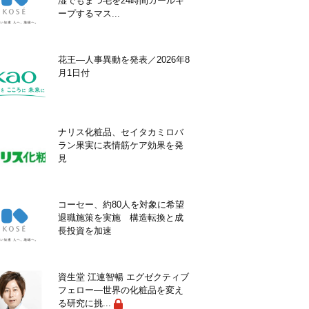
湿でもまつ毛を24時間カールキ
ープするマス...
花王―人事異動を発表／2026年8
月1日付
ナリス化粧品、セイタカミロバ
ラン果実に表情筋ケア効果を発
見
コーセー、約80人を対象に希望
退職施策を実施 構造転換と成
長投資を加速
資生堂 江連智暢 エグゼクティブ
フェロー―世界の化粧品を変え
る研究に挑...