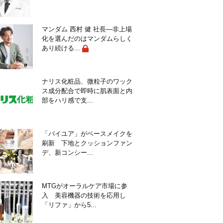
マンダム 西村 健 社長―非上場
化を選んだのはマンダムらしく
あり続ける...
ナリス化粧品、微粒子のワック
ス成分配合で即時に肌表面と内
部をハリ感で支...
「バイユア」がベースメイクを
刷新 下地とクッションファン
デ、新コンシー...
MTGがオーラルケア市場に参
入 美容機器の技術を応用し
「リファ」から5...