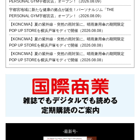
PERSONAL GYM宇都宮店」オープン！（2026.08.09）
宇都宮地域に新たな健康の拠点が誕生！パーソナルジム「THE
PERSONAL GYM宇都宮店」オープン！（2026.08.09）
【KONCIWA】夏の紫外線・突然の雨対策に。晴雨兼用傘の期間限定
POP UP STOREを横浜戸塚モディで開催（2026.08.08）
【KONCIWA】夏の紫外線・突然の雨対策に。晴雨兼用傘の期間限定
POP UP STOREを横浜戸塚モディで開催（2026.08.08）
【KONCIWA】夏の紫外線・突然の雨対策に。晴雨兼用傘の期間限定
POP UP STOREを横浜戸塚モディで開催（2026.08.08）
-最新号-