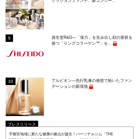
クッションファンデ、新コンシー...
資生堂R&D―「張力」を生み出し顔の形状を
保つ「リングコラーゲン™」を...
アルビオン―先行乳液の発想で拓いたファン
デーションの新境地
プレスリリース
宇都宮地域に新たな健康の拠点が誕生！パーソナルジム「THE