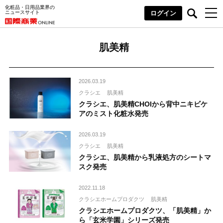
化粧品・日用品業界の
ニュースサイト
ログイン
肌美精
2026.03.19
クラシエ
肌美精
クラシエ、肌美精CHOIから背中ニキビケ
アのミスト化粧水発売
2026.03.19
クラシエ
肌美精
クラシエ、肌美精から乳液処方のシートマ
スク発売
2022.11.18
クラシエホームプロダクツ
肌美精
クラシエホームプロダクツ、「肌美精」か
ら「玄米学園」シリーズ発売