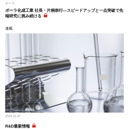
ポーラ
ポーラ化成工業 社長・片桐崇行―スピードアップと一点突破で先
端研究に挑み続ける
連載
2024.11.07
R&D最新情報