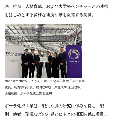
画・推進、人材育成、および大学発ベンチャーとの連携
をはじめとする多様な連携活動を促進する制度。
NanoTerasuにて。左から：ポーラ化成工業 増田副主任研
究員、島貫執行役員、鶴岡取締役、東北大学 遠山理事、
西堀教授、ポーラ化成工業 仁王PI
ポーラ化成工業は、製剤や肌の研究に強みを持ち、製
剤・他者・環境などの外界とヒトとの相互関係に着目し