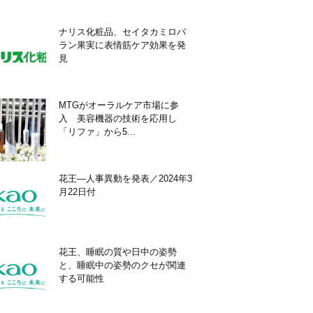
ナリス化粧品、セイタカミロバ
ラン果実に表情筋ケア効果を発
見
MTGがオーラルケア市場に参
入 美容機器の技術を応用し
「リファ」から5...
花王―人事異動を発表／2024年3
月22日付
花王、睡眠の質や日中の姿勢
と、睡眠中の姿勢のクセが関連
する可能性