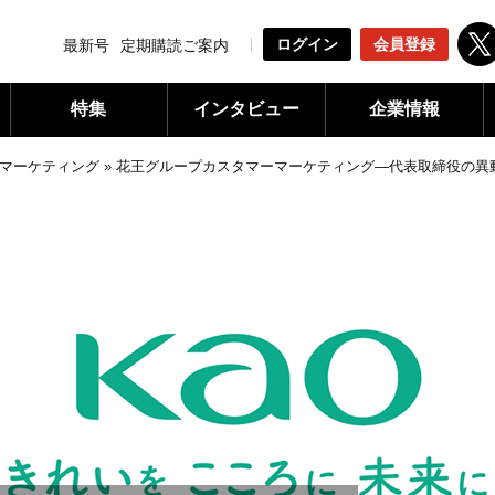
ログイン
会員登録
最新号
定期購読ご案内
特集
インタビュー
企業情報
マーケティング
»
花王グループカスタマーマーケティング―代表取締役の異動