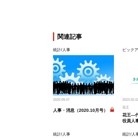
関連記事
統計/人事
ピック
2020.09.07
2023.02.0
花王
人事・消息（2020.10月号）
花王―
役員人事
統計/人事
統計/人