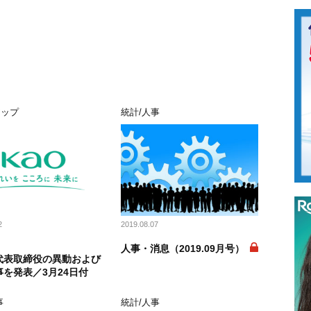
アップ
統計/人事
2
2019.08.07
人事・消息（2019.09月号）
代表取締役の異動および
を発表／3月24日付
事
統計/人事