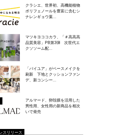
クラシエ、世界初、高機能植物
ポリフェノールを豊富に含むシ
ナレンギョウ葉...
マツキヨココカラ、「＃高高高
品質美容」PB第3弾 次世代エ
クソソーム配...
「バイユア」がベースメイクを
刷新 下地とクッションファン
デ、新コンシー...
アルマード、卵殻膜を活用した
男性用、女性用の新商品を相次
いで発売
レスリリース