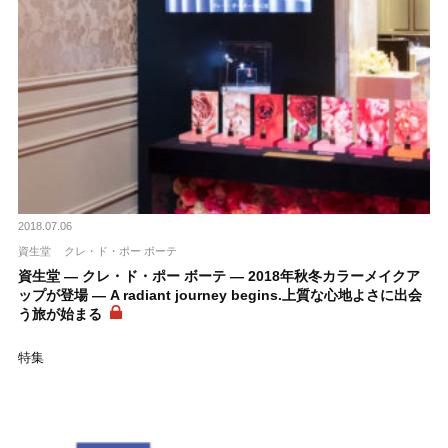
2018.07.06
資生堂
クレ・ド・ポー ボーテ
資生堂 ― クレ・ド・ポー ボーテ ― 2018年秋冬カラーメイクア
ップが登場 ― A radiant journey begins.上質な心地よさに出会
う旅が始まる
特集