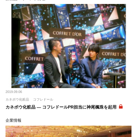
2019.09.06
カネボウ化粧品
コフレドール
カネボウ化粧品 ― コフレドールPR担当に神尾楓珠を起用
企業情報