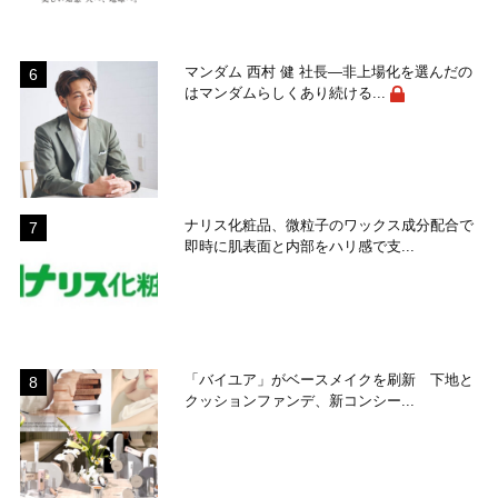
マンダム 西村 健 社長―非上場化を選んだの
はマンダムらしくあり続ける...
ナリス化粧品、微粒子のワックス成分配合で
即時に肌表面と内部をハリ感で支...
「バイユア」がベースメイクを刷新 下地と
クッションファンデ、新コンシー...