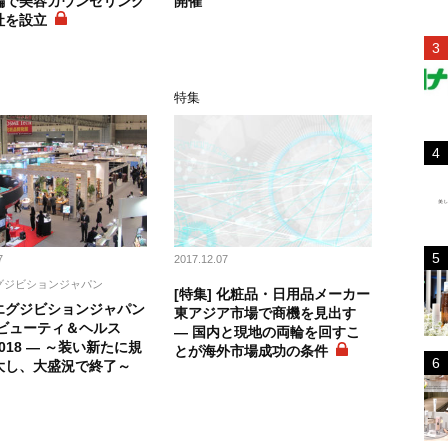
編で美容カウンセリング
開催
社を設立
ト
特集
7
2017.12.07
グジビションジャパン
[特集] 化粧品・日用品メーカー
エグジビションジャパン
東アジア市場で商機を見出す
際ビューティ＆ヘルス
― 国内と現地の両輪を回すこ
2018 ― ～装い新たに規
とが海外市場成功の条件
大し、大盛況で終了～