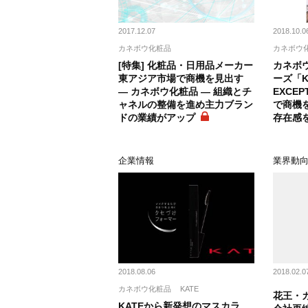
2017.12.07
2018.10.0
カネボウ化粧品
カネボウ
[特集] 化粧品・日用品メーカー
カネボウ
東アジア市場で商機を見出す
ーズ「K
― カネボウ化粧品 ― 組織とチ
EXCE
ャネルの整備を進め主力ブラン
で商機
ドの業績がアップ
存在感
企業情報
業界動
2018.08.06
2018.02.0
カネボウ化粧品
KATE
花王・カ
KATEから新発想のマスカラ