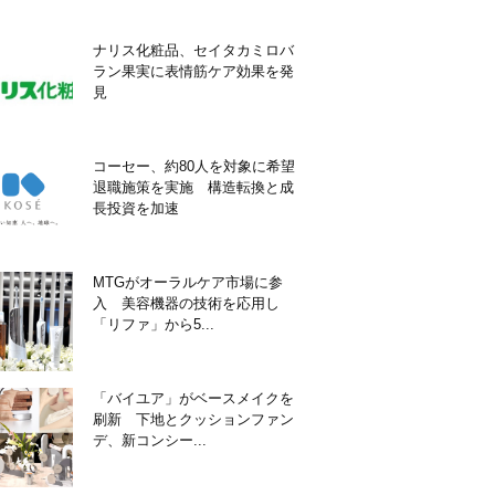
ナリス化粧品、セイタカミロバ
ラン果実に表情筋ケア効果を発
見
コーセー、約80人を対象に希望
退職施策を実施 構造転換と成
長投資を加速
MTGがオーラルケア市場に参
入 美容機器の技術を応用し
「リファ」から5...
「バイユア」がベースメイクを
刷新 下地とクッションファン
デ、新コンシー...