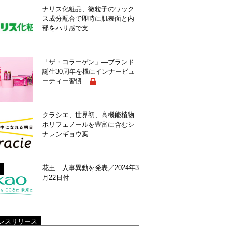
ナリス化粧品、微粒子のワック
ス成分配合で即時に肌表面と内
部をハリ感で支...
「ザ・コラーゲン」―ブランド
誕生30周年を機にインナービュ
ーティー習慣...
クラシエ、世界初、高機能植物
ポリフェノールを豊富に含むシ
ナレンギョウ葉...
花王―人事異動を発表／2024年3
月22日付
レスリリース