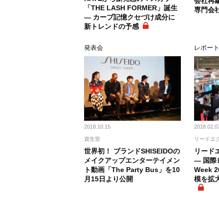
会社再
「THE LASH FORMER」誕生
専門会
― カーブ記憶クセづけ成分に
新トレンドの予感
発表会
レポー
2018.10.15
2018.02.0
資生堂
リードエ
世界初！ ブランドSHISEIDOの
リード
メイクアップエンターテイメン
― 国
ト動画「The Party Bus」を10
Week 
月15日より公開
模を拡