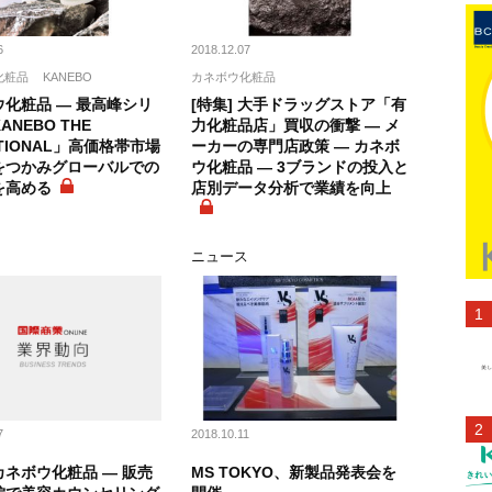
6
2018.12.07
化粧品
KANEBO
カネボウ化粧品
化粧品 ― 最高峰シリ
[特集] 大手ドラッグストア「有
ANEBO THE
力化粧品店」買収の衝撃 ― メ
PTIONAL」高価格帯市場
ーカーの専門店政策 ― カネボ
をつかみグローバルでの
ウ化粧品 ― 3ブランドの投入と
を高める
店別データ分析で業績を向上
向
ニュース
7
2018.10.11
ネボウ化粧品 ― 販売
MS TOKYO、新製品発表会を