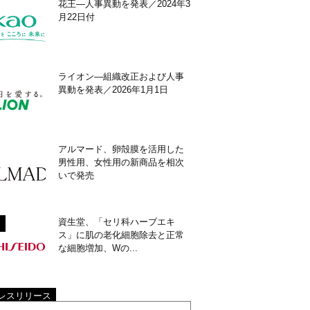
花王―人事異動を発表／2024年3
月22日付
ライオン―組織改正および人事
異動を発表／2026年1月1日
アルマード、卵殻膜を活用した
男性用、女性用の新商品を相次
いで発売
資生堂、「セリ科ハーブエキ
ス」に肌の老化細胞除去と正常
な細胞増加、Wの...
レスリリース