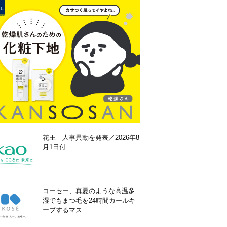
花王―人事異動を発表／2026年8
月1日付
コーセー、真夏のような高温多
湿でもまつ毛を24時間カールキ
ープするマス...