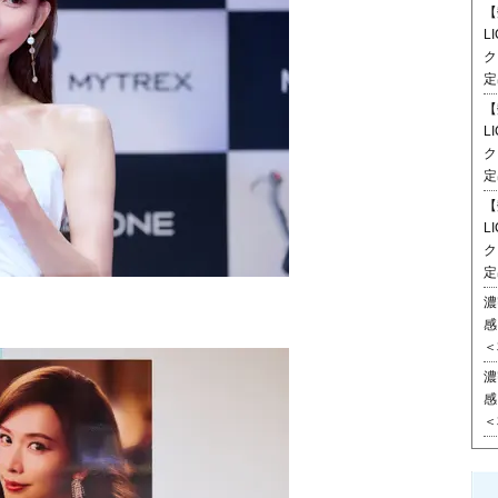
【
L
ク
定
【
L
ク
定
【
L
ク
定
濃
感
＜
濃
感
＜