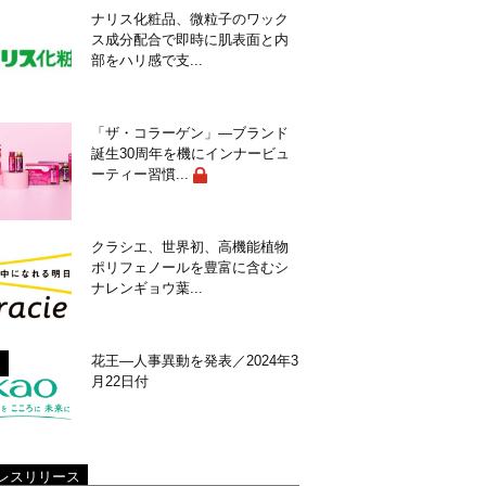
ナリス化粧品、微粒子のワック
ス成分配合で即時に肌表面と内
部をハリ感で支...
「ザ・コラーゲン」―ブランド
誕生30周年を機にインナービュ
ーティー習慣...
クラシエ、世界初、高機能植物
ポリフェノールを豊富に含むシ
ナレンギョウ葉...
花王―人事異動を発表／2024年3
月22日付
レスリリース