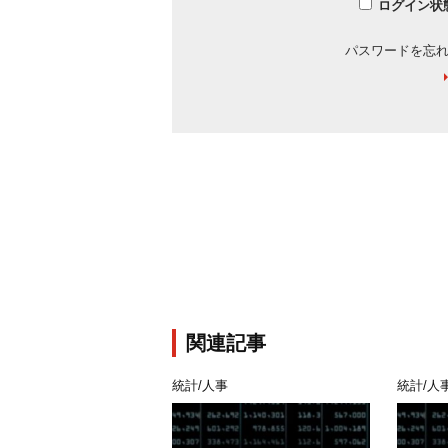
ログイン状
パスワードを忘
関連記事
統計/人事
統計/人