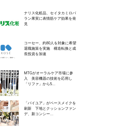
ナリス化粧品、セイタカミロバ
ラン果実に表情筋ケア効果を発
見
コーセー、約80人を対象に希望
退職施策を実施 構造転換と成
長投資を加速
MTGがオーラルケア市場に参
入 美容機器の技術を応用し
「リファ」から5...
「バイユア」がベースメイクを
刷新 下地とクッションファン
デ、新コンシー...