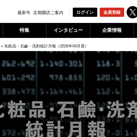
ログイン
会員登録
最新号
定期購読ご案内
特集
インタビュー
企業情報
»
化粧品・石鹼・洗剤統計月報（2026年04月度）