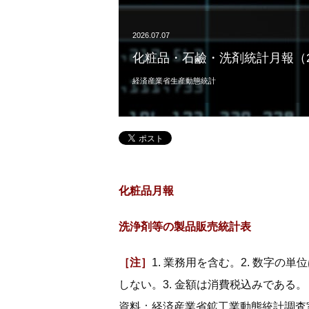
2026.07.07
化粧品・石鹼・洗剤統計月報（20
経済産業省生産動態統計
化粧品月報
洗浄剤等の製品販売統計表
［注］
1. 業務用を含む。2. 数字
しない。3. 金額は消費税込みである。
資料：経済産業省鉱工業動態統計調査