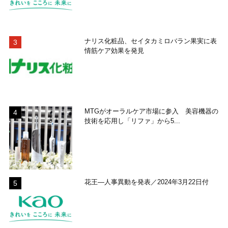
ナリス化粧品、セイタカミロバラン果実に表
情筋ケア効果を発見
MTGがオーラルケア市場に参入 美容機器の
技術を応用し「リファ」から5...
花王―人事異動を発表／2024年3月22日付