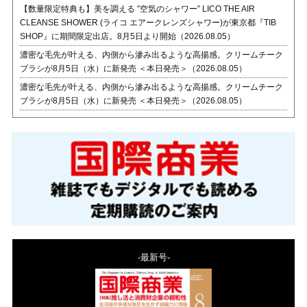
【数量限定特典も】美を調える ”空気のシャワー” LICO THE AIR
CLEANSE SHOWER (ライコ エアークレンズシャワー)が東京都『TIB
SHOP』に期間限定出店。8月5日より開始（2026.08.05）
濃密な毛先が叶える、内側から滲み出るような高揚感。クリームチーク
ブラシが8月5日（水）に新発売 ＜本日発売＞（2026.08.05）
濃密な毛先が叶える、内側から滲み出るような高揚感。クリームチーク
ブラシが8月5日（水）に新発売 ＜本日発売＞（2026.08.05）
-最新号-