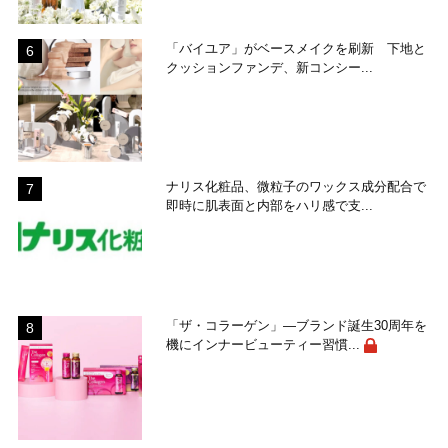
「バイユア」がベースメイクを刷新 下地と
クッションファンデ、新コンシー...
ナリス化粧品、微粒子のワックス成分配合で
即時に肌表面と内部をハリ感で支...
「ザ・コラーゲン」―ブランド誕生30周年を
機にインナービューティー習慣...