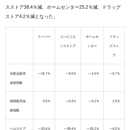
スストア38.4％減、ホームセンター25.2％減、ドラッグ
ストア4.2％減となった。
スーパー
コンビニエ
ホームセ
ドラッ
ンスストア
ンター
グスト
ア
化粧品販売
―15.7％
―5.0％
―1.0％
―5.7％
金額指数
雑貨販売金
0.0％
―0.3％
―5.2％
2.0％
額指数
ヘルスケア
―15.6％
―38.4％
―25.2％
―4.2％