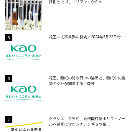
技術を応用し「リファ」から5...
花王―人事異動を発表／2024年3月22日付
花王、睡眠の質や日中の姿勢と、睡眠中の姿
勢のクセが関連する可能性
クラシエ、世界初、高機能植物ポリフェノー
ルを豊富に含むシナレンギョウ葉...