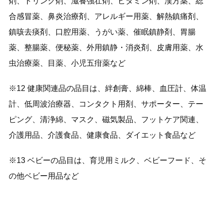
剤、ドリンク剤、滋養強壮剤、ビタミン剤、漢方薬、総
合感冒薬、鼻炎治療剤、アレルギー用薬、解熱鎮痛剤、
鎮咳去痰剤、口腔用薬、うがい薬、催眠鎮静剤、胃腸
薬、整腸薬、便秘薬、外用鎮静・消炎剤、皮膚用薬、水
虫治療薬、目薬、小児五疳薬など
※12 健康関連品の品目は、絆創膏、綿棒、血圧計、体温
計、低周波治療器、コンタクト用剤、サポーター、テー
ピング、清浄綿、マスク、磁気製品、フットケア関連、
介護用品、介護食品、健康食品、ダイエット食品など
※13 ベビーの品目は、育児用ミルク、ベビーフード、そ
の他ベビー用品など