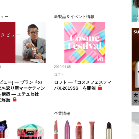
ビュー
新製品＆イベント情報
6
2019.04.05
ロフト
ビュー] ― ブランドの
ロフト ―「コスメフェスティ
立ち返り新マーケティン
バル2019SS」を開催
構築 ― エテュセ社
矢琢磨
ト
企業情報