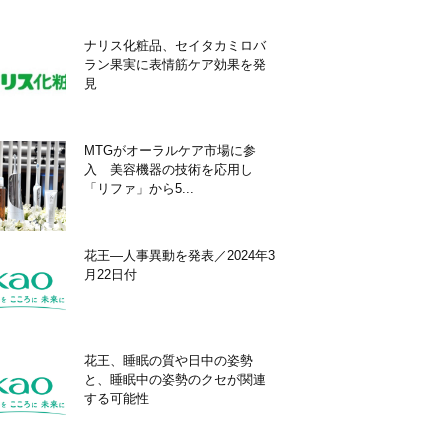
ナリス化粧品、セイタカミロバ
ラン果実に表情筋ケア効果を発
見
MTGがオーラルケア市場に参
入 美容機器の技術を応用し
「リファ」から5...
花王―人事異動を発表／2024年3
月22日付
花王、睡眠の質や日中の姿勢
と、睡眠中の姿勢のクセが関連
する可能性