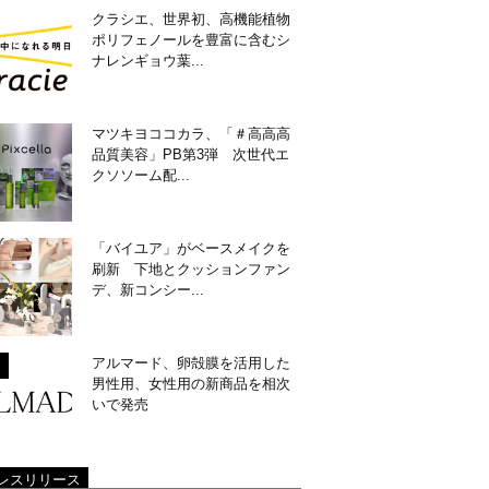
クラシエ、世界初、高機能植物
ポリフェノールを豊富に含むシ
ナレンギョウ葉...
マツキヨココカラ、「＃高高高
品質美容」PB第3弾 次世代エ
クソソーム配...
「バイユア」がベースメイクを
刷新 下地とクッションファン
デ、新コンシー...
アルマード、卵殻膜を活用した
男性用、女性用の新商品を相次
いで発売
レスリリース