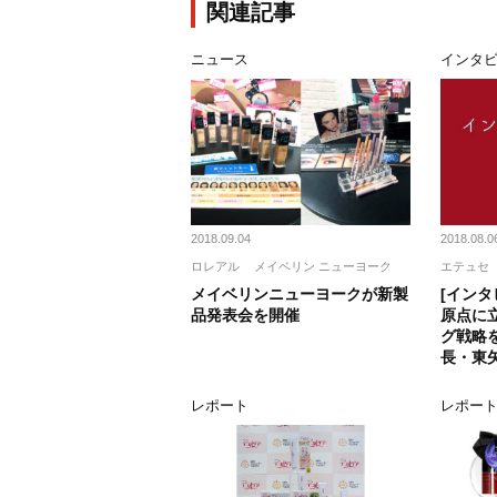
関連記事
ニュース
インタ
2018.09.04
2018.08.0
ロレアル
メイベリン ニューヨーク
エテュセ
メイベリンニューヨークが新製
[インタ
品発表会を開催
原点に
グ戦略を
長・東
レポート
レポー