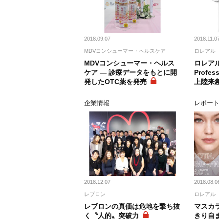
2018.09.07
2018.11.0
MDVコンシューマー・ヘルスケア
ロレアル
MDVコンシューマー・ヘルス
ロレアル
ケア ― 診療データをもとに開
Profes
発したOTC薬を発売
上陸来
企業情報
レポー
2018.12.07
2018.08.0
レブロン
ロレアル
レブロンの真価は危地を撃ち抜
マスカ
く〝人的〟突破力
きり自