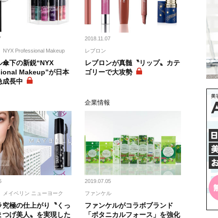
7
2018.11.07
NYX Professional Makeup
レブロン
傘下の新鋭“NYX
レブロンが真髄〝リップ〟カテ
sional Makeup”が日本
ゴリーで大攻勢
急成長中
ト
企業情報
6
2019.07.05
メイベリン ニューヨーク
ファンケル
ラ究極の仕上がり〝くっ
ファンケルがコラボブランド
まつげ美人〟を実現した
「ボタニカルフォース」を強化