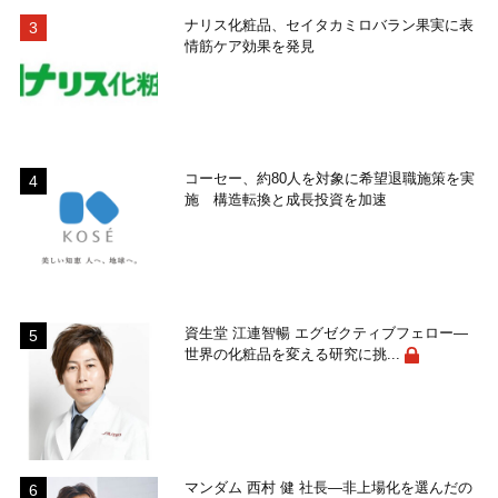
ナリス化粧品、セイタカミロバラン果実に表
情筋ケア効果を発見
コーセー、約80人を対象に希望退職施策を実
施 構造転換と成長投資を加速
資生堂 江連智暢 エグゼクティブフェロー―
世界の化粧品を変える研究に挑...
マンダム 西村 健 社長―非上場化を選んだの