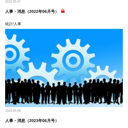
2022.05.07
人事・消息（2022年06月号）
統計/人事
2023.05.06
人事・消息（2023年06月号）