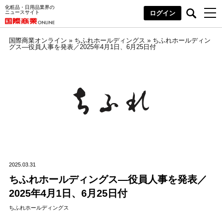
化粧品・日用品業界の
ニュースサイト
ログイン
国際商業オンライン
»
ちふれホールディングス
»
ちふれホールディン
グス―役員人事を発表／2025年4月1日、6月25日付
2025.03.31
ちふれホールディングス―役員人事を発表／
2025年4月1日、6月25日付
ちふれホールディングス