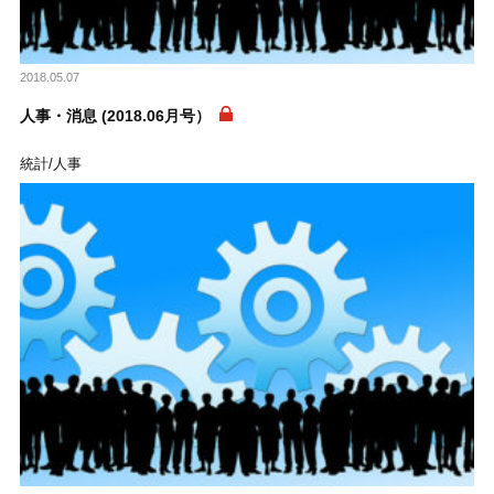
2018.05.07
人事・消息 (2018.06月号）
統計/人事