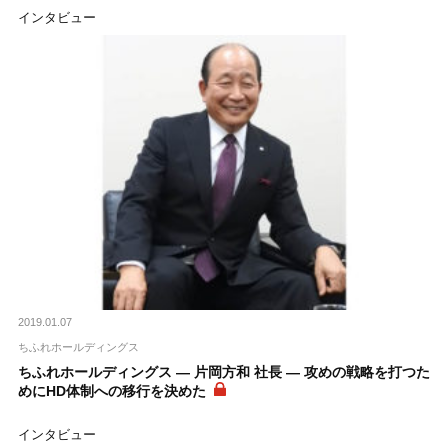
インタビュー
2019.01.07
ちふれホールディングス
ちふれホールディングス ― 片岡方和 社長 ― 攻めの戦略を打つた
めにHD体制への移行を決めた
インタビュー