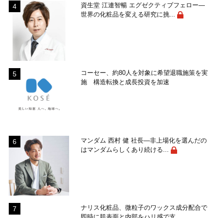
資生堂 江連智暢 エグゼクティブフェロー―
世界の化粧品を変える研究に挑...
コーセー、約80人を対象に希望退職施策を実
施 構造転換と成長投資を加速
マンダム 西村 健 社長―非上場化を選んだの
はマンダムらしくあり続ける...
ナリス化粧品、微粒子のワックス成分配合で
即時に肌表面と内部をハリ感で支...