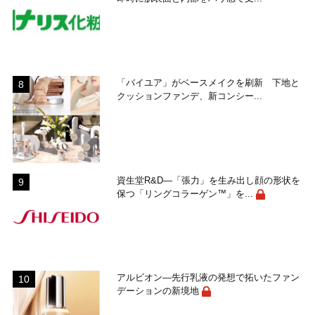
「バイユア」がベースメイクを刷新 下地と
クッションファンデ、新コンシー...
資生堂R&D―「張力」を生み出し顔の形状を
保つ「リングコラーゲン™」を...
アルビオン―先行乳液の発想で拓いたファン
デーションの新境地