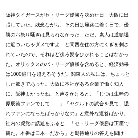
阪神タイガースがセ・リーグ優勝を決めた日、大阪に出
張していた。残念ながら、その日は帰路に着く日で、優
勝のお祭り騒ぎは見られなかった。ただ、素人は道頓堀
に近づいちゃダメですよ、と関西在住の方にくぎを刺さ
れていたので、それほど後ろ髪をひかれることはなかっ
た。オリックスのパ・リーグ優勝を含めると、経済効果
は1000億円を超えるそうだ。関東人の私には、ちょっと
した驚きであった。大阪に本社がある企業で働く知人
に、阪神よかったね、と声をかけると、「じつは生粋の
原辰徳ファンでして……」「ヤクルトの試合を見て、隠
れファンになったばっかりなの」と意外な返答ばかり。
社内の虎党に話題をふると、「セ・リーグ優勝は正座で
観た。本番は日本一だから」と期待通りの答えを聞け