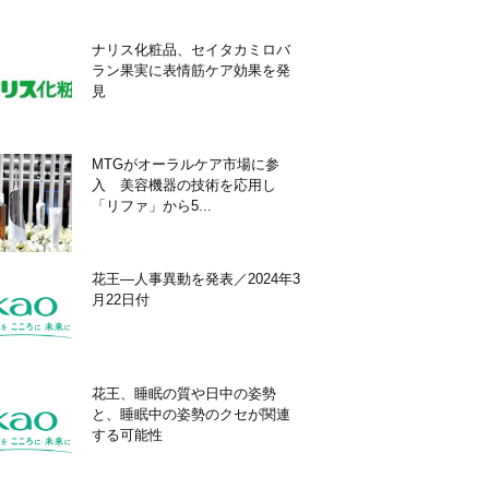
ナリス化粧品、セイタカミロバ
ラン果実に表情筋ケア効果を発
見
MTGがオーラルケア市場に参
入 美容機器の技術を応用し
「リファ」から5...
花王―人事異動を発表／2024年3
月22日付
花王、睡眠の質や日中の姿勢
と、睡眠中の姿勢のクセが関連
する可能性