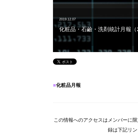
2019.12.07
化粧品・石鹼・洗剤統計月報（20
■
化粧品月報
この情報へのアクセスはメンバーに限
録は下記リン