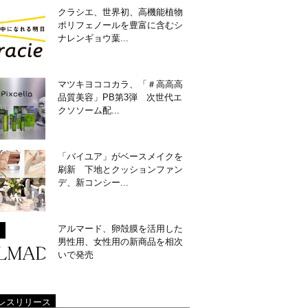
クラシエ、世界初、高機能植物
ポリフェノールを豊富に含むシ
ナレンギョウ葉...
マツキヨココカラ、「＃高高高
品質美容」PB第3弾 次世代エ
クソソーム配...
「バイユア」がベースメイクを
刷新 下地とクッションファン
デ、新コンシー...
アルマード、卵殻膜を活用した
男性用、女性用の新商品を相次
いで発売
レスリリース