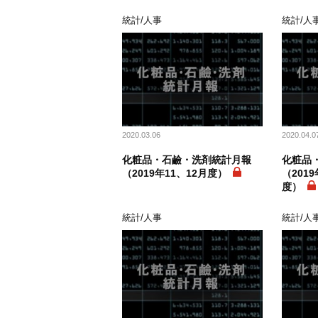
統計/人事
統計/人
2020.03.06
2020.04.0
化粧品・石鹼・洗剤統計月報
化粧品
（2019年11、12月度）
（2019
度）
統計/人事
統計/人