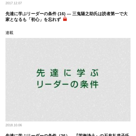
2017.12.07
先達に学ぶリーダーの条件 (16) ― 三鬼陽之助氏は読者第一で大
家となるも「初心」を忘れず
連載
2018.10.06
先達に学ぶリーダーの条件（26）―『苦海浄土』の石牟礼道子氏