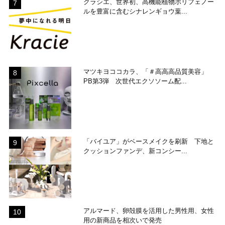
クラシエ、世界初、高機能植物ポリフェノー
ルを豊富に含むシナレンギョウ葉...
マツキヨココカラ、「＃高高高品質美容」
PB第3弾 次世代エクソソーム配...
「バイユア」がベースメイクを刷新 下地と
クッションファンデ、新コンシー...
アルマード、卵殻膜を活用した男性用、女性
用の新商品を相次いで発売