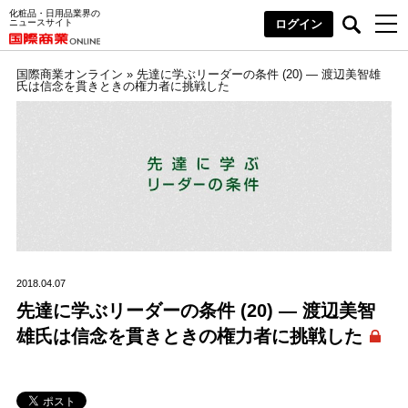
化粧品・日用品業界の
ニュースサイト
ログイン
国際商業オンライン
»
先達に学ぶリーダーの条件 (20) ― 渡辺美智雄
氏は信念を貫きときの権力者に挑戦した
2018.04.07
先達に学ぶリーダーの条件 (20) ― 渡辺美智
雄氏は信念を貫きときの権力者に挑戦した