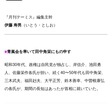
『月刊テーミス』編集主幹
伊藤 寿男
（いとう・としお）
■
青嵐会を率いて田中角栄にもの申す
昭和30年代、政権は自民党が独占し、岸信介、池田勇
人、佐藤栄作各氏が担い、続く40〜50年代も田中角栄、
三木武夫、福田赳夫、大平正芳、鈴木善幸、中曽根康弘
の各氏が、期間の長短はあったが首相に就いていた。