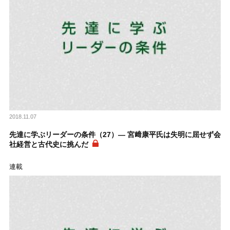
2018.11.07
先達に学ぶリーダーの条件（27）― 宮﨑康平氏は失明に屈せず会
社経営と古代史に挑んだ
連載