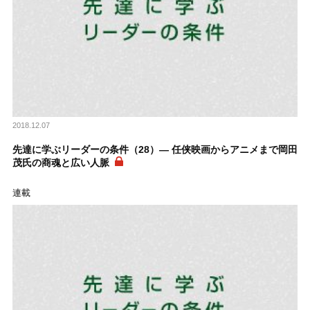
2018.12.07
先達に学ぶリーダーの条件（28）― 任侠映画からアニメまで岡田
茂氏の商魂と広い人脈
連載