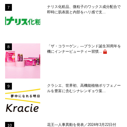
ナリス化粧品、微粒子のワックス成分配合で
即時に肌表面と内部をハリ感で支...
「ザ・コラーゲン」―ブランド誕生30周年を
機にインナービューティー習慣...
クラシエ、世界初、高機能植物ポリフェノー
ルを豊富に含むシナレンギョウ葉...
花王―人事異動を発表／2024年3月22日付