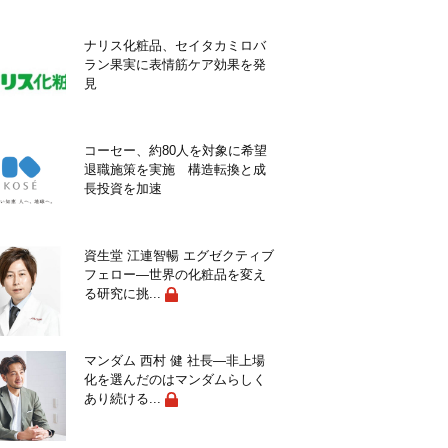
ナリス化粧品、セイタカミロバ
ラン果実に表情筋ケア効果を発
見
コーセー、約80人を対象に希望
退職施策を実施 構造転換と成
長投資を加速
資生堂 江連智暢 エグゼクティブ
フェロー―世界の化粧品を変え
る研究に挑...
マンダム 西村 健 社長―非上場
化を選んだのはマンダムらしく
あり続ける...