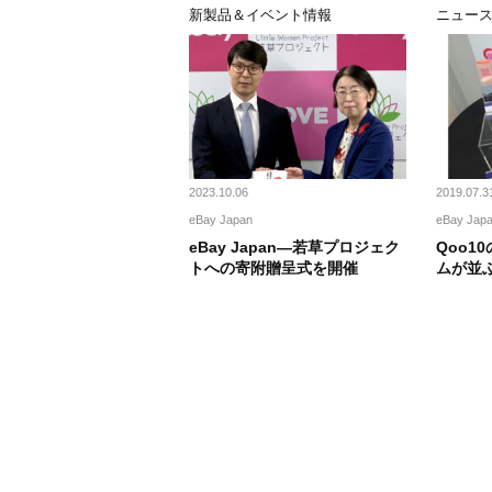
新製品＆イベント情報
ニュー
2023.10.06
2019.07.3
eBay Japan
eBay Jap
eBay Japan―若草プロジェク
Qoo1
トへの寄附贈呈式を開催
ムが並