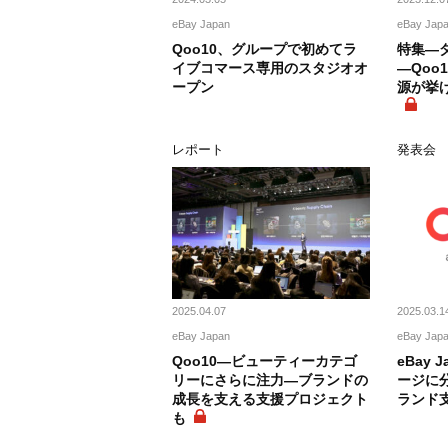
eBay Japan
eBay Jap
Qoo10、グループで初めてラ
特集―
イブコマース専用のスタジオオ
―Qoo
ープン
源が挙
レポート
発表会
2025.04.07
2025.03.1
eBay Japan
eBay Jap
Qoo10―ビューティーカテゴ
eBay 
リーにさらに注力―ブランドの
ージに
成長を支える支援プロジェクト
ランド
も