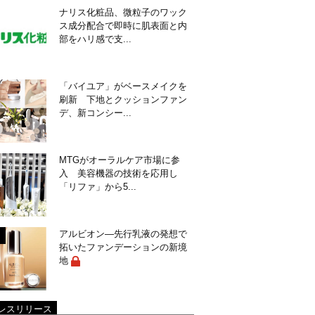
ナリス化粧品、微粒子のワック
ス成分配合で即時に肌表面と内
部をハリ感で支...
「バイユア」がベースメイクを
刷新 下地とクッションファン
デ、新コンシー...
MTGがオーラルケア市場に参
入 美容機器の技術を応用し
「リファ」から5...
アルビオン―先行乳液の発想で
拓いたファンデーションの新境
地
レスリリース