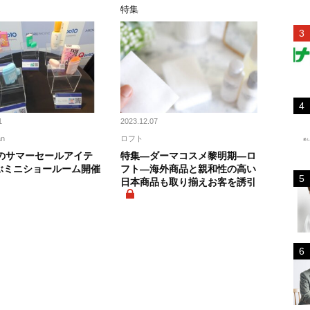
ス
特集
1
2023.12.07
an
ロフト
0のサマーセールアイテ
特集―ダーマコスメ黎明期―ロ
ぶミニショールーム開催
フト―海外商品と親和性の高い
日本商品も取り揃えお客を誘引