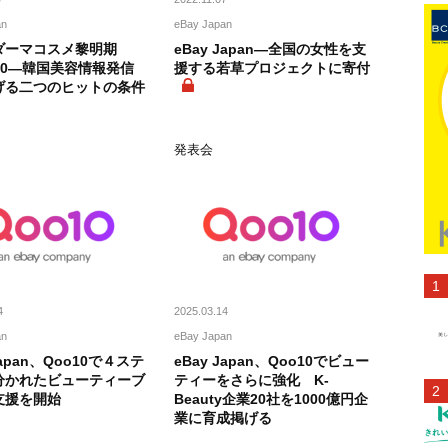
an
eBay Japan
ダーマコスメ黎明期
eBay Japan―全国の女性を支
10―韓国美容情報発信
援する若草プロジェクトに寄付
げる二つのヒットの条件
発表会
4
2025.03.14
an
eBay Japan
Japan、Qoo10で４ステ
eBay Japan、Qoo10でビュー
分かれたビューティーブ
ティーをさらに強化 K-
支援を開始
Beauty企業20社を1000億円企
業に育成掲げる