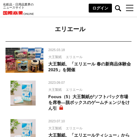
化粧品・日用品業界の
ニュースサイト
ログイン
エリエール
2025.03.18
大王製紙
エリエール
大王製紙、「エリエール 春の新商品体験会
2025」を開催
2023.09.07
大王製紙
エリエール
Focus（5）大王製紙がソフトパック市場
を席巻―脱ボックスのゲームチェンジをけ
ん引
2023.07.10
大王製紙
エリエール
大王製紙、「エリエールティシュー」から