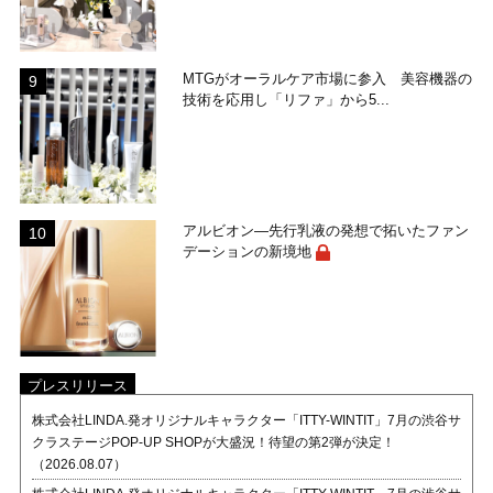
MTGがオーラルケア市場に参入 美容機器の
技術を応用し「リファ」から5...
アルビオン―先行乳液の発想で拓いたファン
デーションの新境地
プレスリリース
株式会社LINDA.発オリジナルキャラクター「ITTY-WINTIT」7月の渋谷サ
クラステージPOP-UP SHOPが大盛況！待望の第2弾が決定！
（2026.08.07）