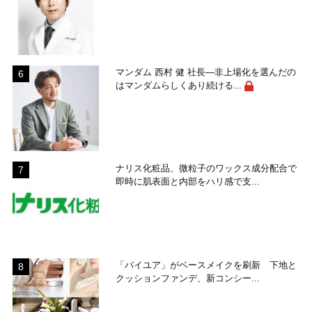
マンダム 西村 健 社長―非上場化を選んだの
はマンダムらしくあり続ける...
ナリス化粧品、微粒子のワックス成分配合で
即時に肌表面と内部をハリ感で支...
「バイユア」がベースメイクを刷新 下地と
クッションファンデ、新コンシー...