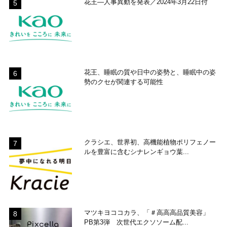
花王―人事異動を発表／2024年3月22日付
花王、睡眠の質や日中の姿勢と、睡眠中の姿
勢のクセが関連する可能性
クラシエ、世界初、高機能植物ポリフェノー
ルを豊富に含むシナレンギョウ葉...
マツキヨココカラ、「＃高高高品質美容」
PB第3弾 次世代エクソソーム配...