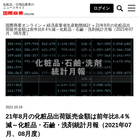
化粧品・日用品業界の
ニュースサイト
ログイン
国際商業オンライン
»
経済産業省生産動態統計
»
21年8月の化粧品出
荷販売金額は前年比8.4％減～化粧品・石鹼・洗剤統計月報（2021年07
月、08月度）
2021.10.19
21年8月の化粧品出荷販売金額は前年比8.4％
減～化粧品・石鹼・洗剤統計月報（2021年07
月、08月度）