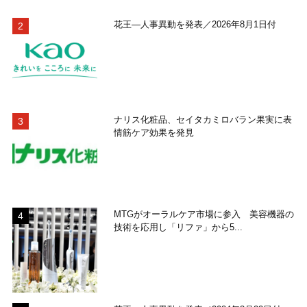
花王―人事異動を発表／2026年8月1日付
ナリス化粧品、セイタカミロバラン果実に表
情筋ケア効果を発見
MTGがオーラルケア市場に参入 美容機器の
技術を応用し「リファ」から5...