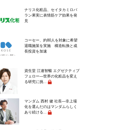
ナリス化粧品、セイタカミロバ
ラン果実に表情筋ケア効果を発
見
コーセー、約80人を対象に希望
退職施策を実施 構造転換と成
長投資を加速
資生堂 江連智暢 エグゼクティブ
フェロー―世界の化粧品を変え
る研究に挑...
マンダム 西村 健 社長―非上場
化を選んだのはマンダムらしく
あり続ける...