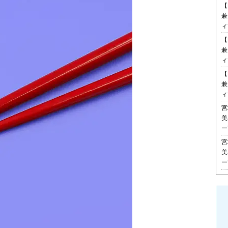
【
兼
ィ
【
兼
ィ
【
兼
ィ
宮
美
ー
宮
美
ー