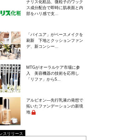
ナリス化粧品、微粒子のワック
ス成分配合で即時に肌表面と内
部をハリ感で支...
「バイユア」がベースメイクを
刷新 下地とクッションファン
デ、新コンシー...
MTGがオーラルケア市場に参
入 美容機器の技術を応用し
「リファ」から5...
アルビオン―先行乳液の発想で
拓いたファンデーションの新境
地
レスリリース