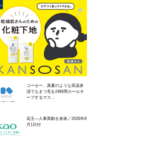
コーセー、真夏のような高温多
湿でもまつ毛を24時間カールキ
ープするマス...
花王―人事異動を発表／2026年8
月1日付